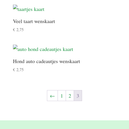
Veel taart wenskaart
€
2,75
Hond auto cadeautjes wenskaart
€
2,75
←
1
2
3