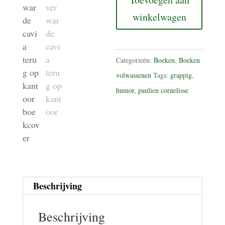
verwarde
winkelwagen
cavia
-
Terug
Categorieën:
Boeken
,
Boeken
op
volwassenen
Tags:
grappig
,
kantoor
humor
,
paulien cornelisse
aantal
Beschrijving
Beschrijving