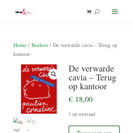
Home
/
Boeken
/ De verwarde cavia – Terug op
kantoor
De verwarde
cavia – Terug
op kantoor
€
18,00
1 op voorraad
De
Toevoegen aan