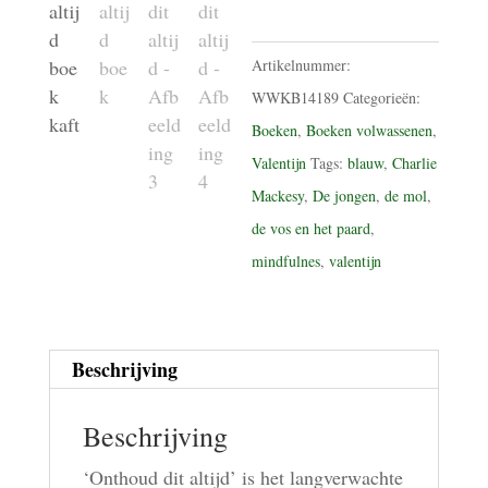
aantal
Artikelnummer:
WWKB14189
Categorieën:
Boeken
,
Boeken volwassenen
,
Valentijn
Tags:
blauw
,
Charlie
Mackesy
,
De jongen
,
de mol
,
de vos en het paard
,
mindfulnes
,
valentijn
Beschrijving
Beschrijving
‘Onthoud dit altijd’ is het langverwachte