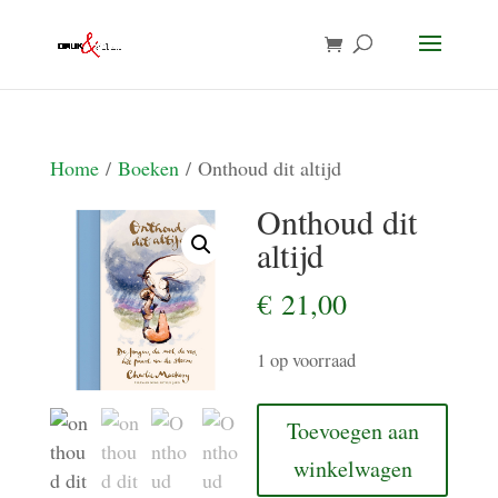
Home
/
Boeken
/ Onthoud dit altijd
Onthoud dit
altijd
€
21,00
1 op voorraad
Onthoud
Toevoegen aan
dit
winkelwagen
altijd