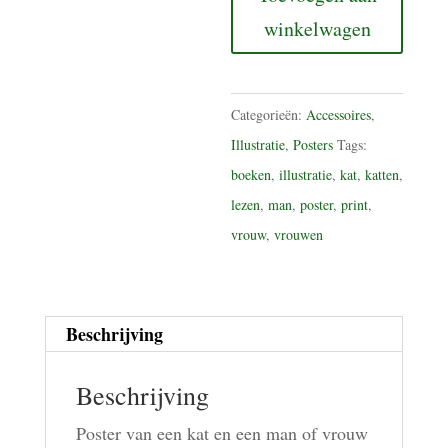
A4
winkelwagen
aantal
Categorieën:
Accessoires
,
Illustratie
,
Posters
Tags:
boeken
,
illustratie
,
kat
,
katten
,
lezen
,
man
,
poster
,
print
,
vrouw
,
vrouwen
Beschrijving
Beschrijving
Poster van een kat en een man of vrouw