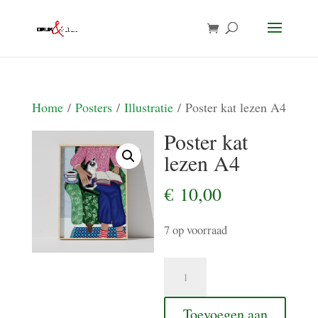
Home
/
Posters
/
Illustratie
/ Poster kat lezen A4
Poster kat
lezen A4
€
10,00
7 op voorraad
Poster
kat
lezen
Toevoegen aan