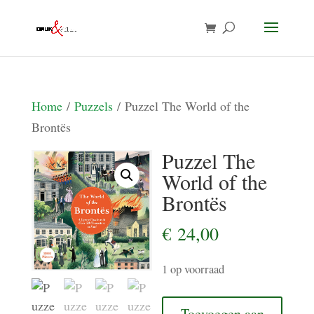
Home
/
Puzzels
/ Puzzel The World of the
Brontës
Puzzel The
World of the
Brontës
€
24,00
1 op voorraad
Puzzel
Toevoegen aan