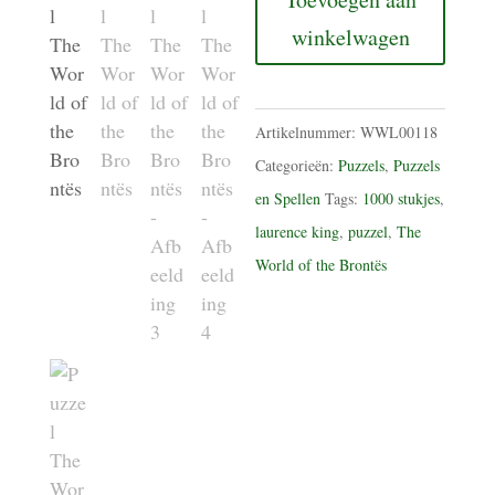
The
winkelwagen
World
of
the
Artikelnummer:
WWL00118
Brontës
Categorieën:
Puzzels
,
Puzzels
aantal
en Spellen
Tags:
1000 stukjes
,
laurence king
,
puzzel
,
The
World of the Brontës