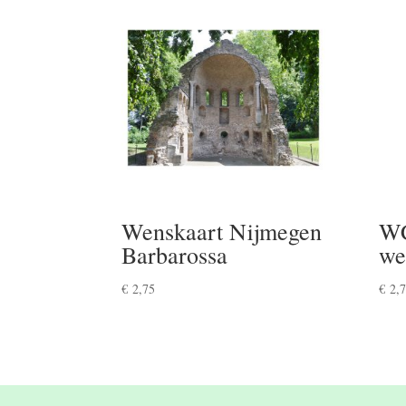
Wenskaart Nijmegen
WC
Barbarossa
we
€
2,75
€
2,7