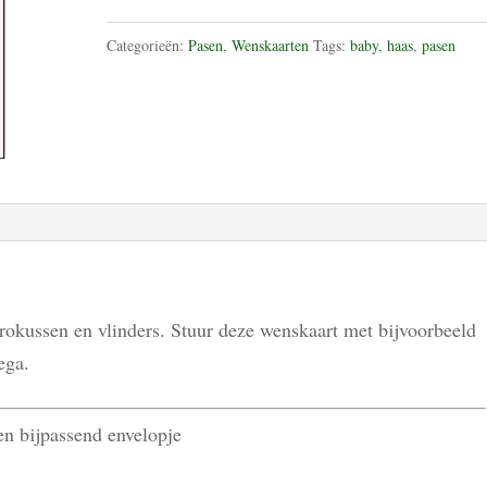
aantal
Categorieën:
Pasen
,
Wenskaarten
Tags:
baby
,
haas
,
pasen
krokussen en vlinders. Stuur deze wenskaart met bijvoorbeeld
ega.
een bijpassend envelopje