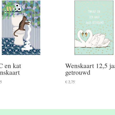
 en kat
Wenskaart 12,5 ja
nskaart
getrouwd
5
€
2,75