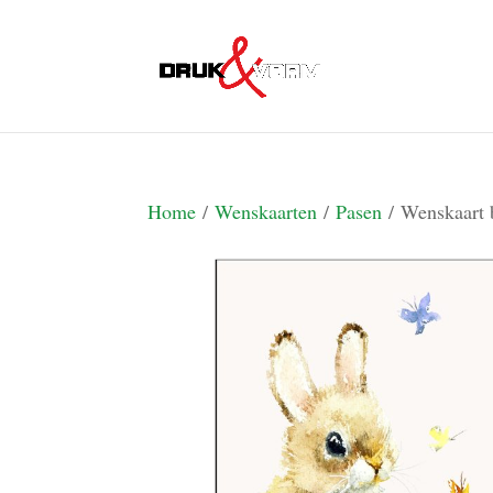
Home
/
Wenskaarten
/
Pasen
/ Wenskaart 