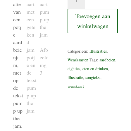
pump
up
Toevoegen aan
the
winkelwagen
jam
aantal
Categorieën:
Illustraties
,
Wenskaarten
Tags:
aardbeien
,
eighties
,
eten en drinken
,
illustratie
,
songtekst
,
wenskaart