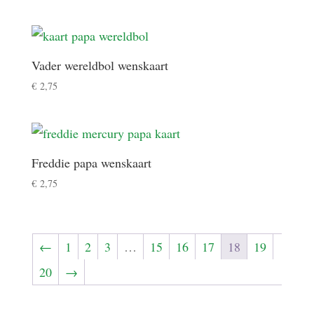
Vader wereldbol wenskaart
€
2,75
Freddie papa wenskaart
€
2,75
←
1
2
3
…
15
16
17
18
19
20
→