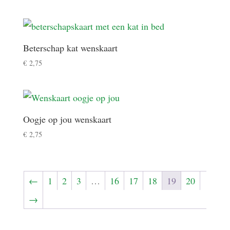
Beterschap kat wenskaart
€
2,75
Oogje op jou wenskaart
€
2,75
←
1
2
3
…
16
17
18
19
20
→