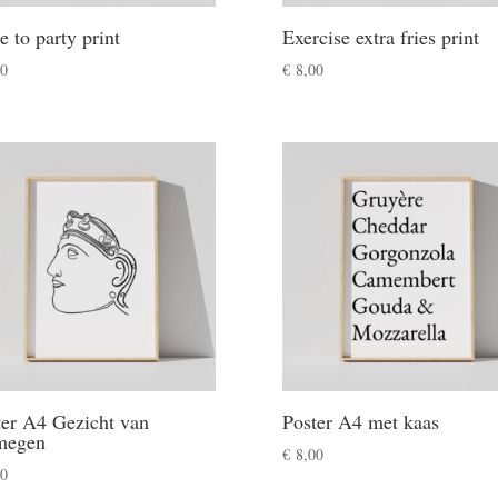
ke to party print
Exercise extra fries print
0
€
8,00
ter A4 Gezicht van
Poster A4 met kaas
megen
€
8,00
0