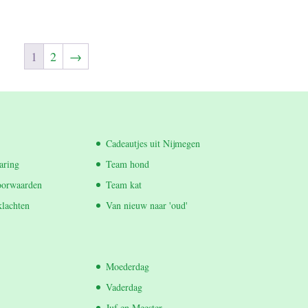
1
2
→
Cadeautjes uit Nijmegen
aring
Team hond
oorwaarden
Team kat
klachten
Van nieuw naar 'oud'
Moederdag
Vaderdag
Juf en Meester