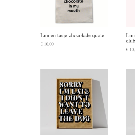
Linnen tasje chocolade quote
Linn
clu
€
10,00
€
10,