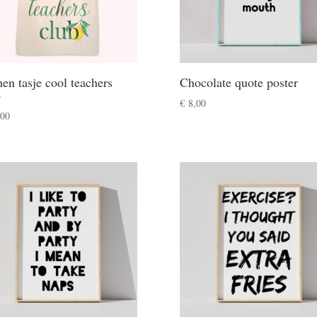
en tasje cool teachers
Chocolate quote poster
b
€
8,00
00