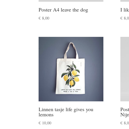
Poster A4 leave the dog
I li
€
8,00
€
8,0
Linnen tasje life gives you
Pos
lemons
Nij
€
10,00
€
8,0