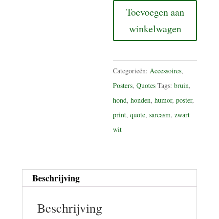
leave
Toevoegen aan
the
winkelwagen
dog
aantal
Categorieën:
Accessoires
,
Posters
,
Quotes
Tags:
bruin
,
hond
,
honden
,
humor
,
poster
,
print
,
quote
,
sarcasm
,
zwart
wit
Beschrijving
Beschrijving